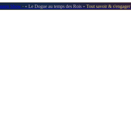
oggen Show
· « Le Dogue au temps des Rois »
Tout savoir & s'engage