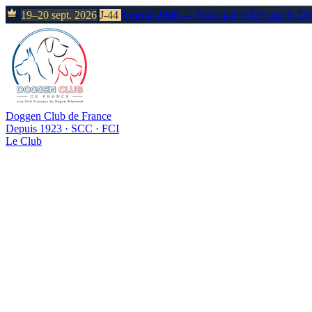
19–20 sept. 2026
J-44
Neuvic 2026
— Nationale d'Élevage & D
Doggen Club de France
Depuis 1923 · SCC · FCI
Le Club