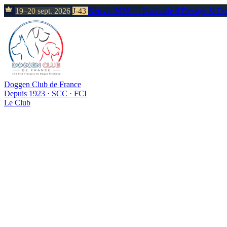
19–20 sept. 2026
J-43
Neuvic 2026
— Nationale d'Élevage & D
Doggen Club de France
Depuis 1923 · SCC · FCI
Le Club