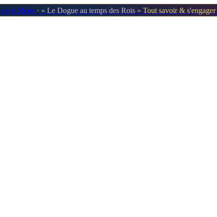
oggen Show
· « Le Dogue au temps des Rois »
Tout savoir & s'engage