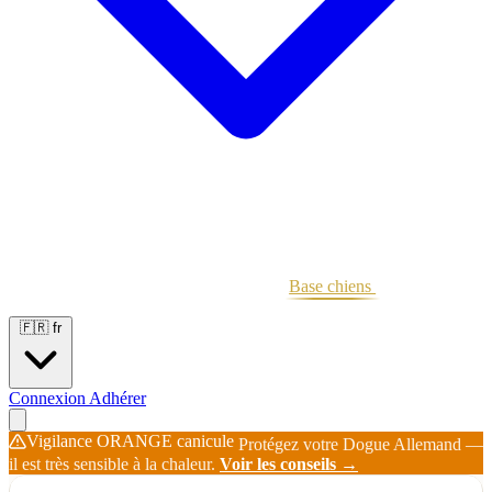
Portées
Étalons
Éleveurs
Base chiens
Boutique
🇫🇷
fr
Connexion
Adhérer
Vigilance ORANGE canicule
Protégez votre Dogue Allemand —
il est très sensible à la chaleur.
Voir les conseils →