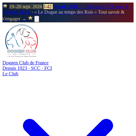
19–20 sept. 2026
J-42
Neuvic 2026
— Nationale d'Élevage &
Doggen Show
· « Le Dogue au temps des Rois »
Tout savoir &
s'engager →
Doggen Club de France
Depuis 1923 · SCC · FCI
Le Club