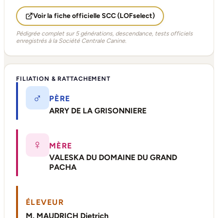
Voir la fiche officielle SCC (LOFselect)
Pédigrée complet sur 5 générations, descendance, tests officiels
enregistrés à la Société Centrale Canine.
FILIATION & RATTACHEMENT
♂
PÈRE
ARRY DE LA GRISONNIERE
♀
MÈRE
VALESKA DU DOMAINE DU GRAND
PACHA
ÉLEVEUR
M. MAUDRICH Dietrich