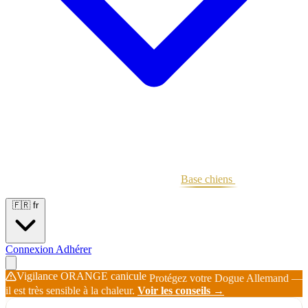
Portées
Étalons
Éleveurs
Base chiens
Boutique
🇫🇷
fr
Connexion
Adhérer
Vigilance ORANGE canicule
Protégez votre Dogue Allemand —
il est très sensible à la chaleur.
Voir les conseils →