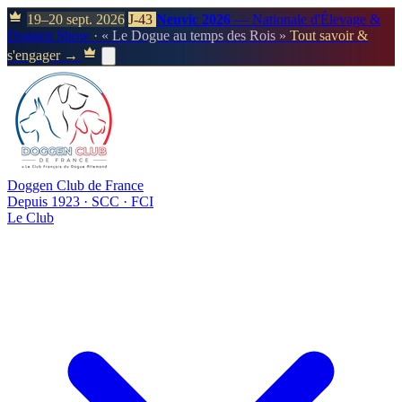
19–20 sept. 2026
J-43
Neuvic 2026
— Nationale d'Élevage &
Doggen Show
· « Le Dogue au temps des Rois »
Tout savoir &
s'engager →
Doggen Club de France
Depuis 1923 · SCC · FCI
Le Club