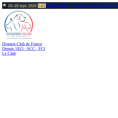
19–20 sept. 2026
J-43
Neuvic 2026
— Nationale d'Élevage & D
Doggen Club de France
Depuis 1923 · SCC · FCI
Le Club