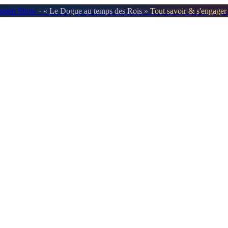
oggen Show
· « Le Dogue au temps des Rois »
Tout savoir & s'engage