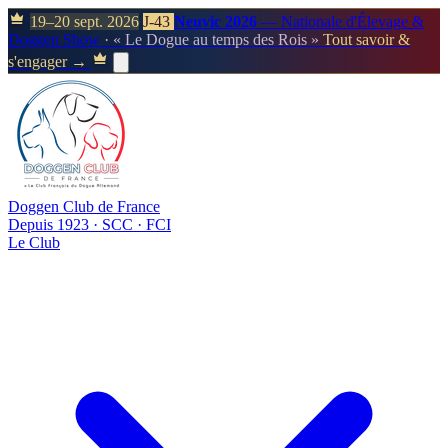
19–20 sept. 2026
J-43
Neuvic 2026
— Nationale d'Élevage &
Doggen Show
· « Le Dogue au temps des Rois »
Tout savoir &
s'engager →
Doggen Club de France
Depuis 1923 · SCC · FCI
Le Club