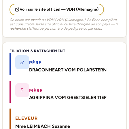
Voir sur le site officiel — VDH (Allemagne)
Ce chien est inscrit au VDH (VDH (Allemagne)). Sa fiche complète
est consultable sur le site officiel du livre d'origine de son pays — la
recherche s'effectue par numéro de pedigree ou par nom.
FILIATION & RATTACHEMENT
♂
PÈRE
DRAGONHEART VOM POLARSTERN
♀
MÈRE
AGRIPPINA VOM GREETSIELER TIEF
ÉLEVEUR
Mme LEIMBACH Suzanne