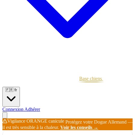
Portées
Étalons
Éleveurs
Base chiens
Boutique
🇫🇷
fr
Connexion
Adhérer
Vigilance ORANGE canicule
Protégez votre Dogue Allemand —
il est très sensible à la chaleur.
Voir les conseils →