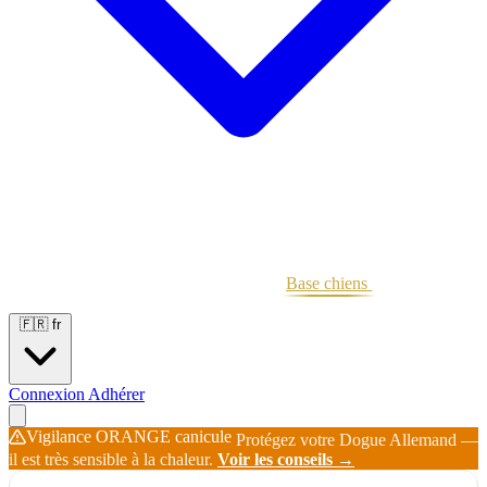
Portées
Étalons
Éleveurs
Base chiens
Boutique
🇫🇷
fr
Connexion
Adhérer
Vigilance ORANGE canicule
Protégez votre Dogue Allemand —
il est très sensible à la chaleur.
Voir les conseils →