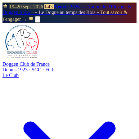
19–20 sept. 2026
J-43
Neuvic 2026
— Nationale d'Élevage &
Doggen Show
· « Le Dogue au temps des Rois »
Tout savoir &
s'engager →
Doggen Club de France
Depuis 1923 · SCC · FCI
Le Club