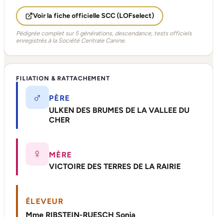
Voir la fiche officielle SCC (LOFselect)
Pédigrée complet sur 5 générations, descendance, tests officiels
enregistrés à la Société Centrale Canine.
FILIATION & RATTACHEMENT
♂
PÈRE
ULKEN DES BRUMES DE LA VALLEE DU
CHER
♀
MÈRE
VICTOIRE DES TERRES DE LA RAIRIE
ÉLEVEUR
Mme RIBSTEIN-RUESCH Sonia