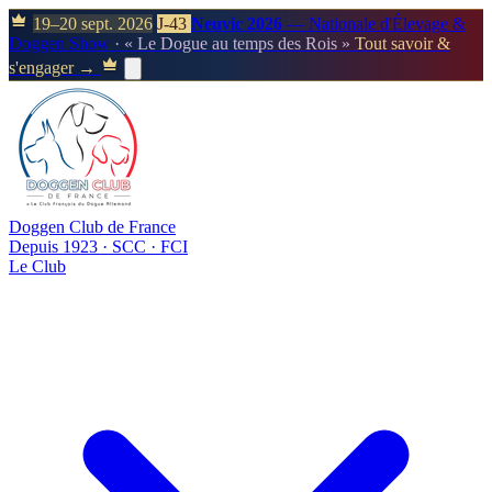
19–20 sept. 2026
J-43
Neuvic 2026
— Nationale d'Élevage &
Doggen Show
· « Le Dogue au temps des Rois »
Tout savoir &
s'engager →
Doggen Club de France
Depuis 1923 · SCC · FCI
Le Club