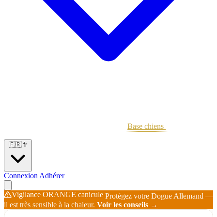
Portées
Étalons
Éleveurs
Base chiens
Boutique
🇫🇷
fr
Connexion
Adhérer
Vigilance ORANGE canicule
Protégez votre Dogue Allemand —
il est très sensible à la chaleur.
Voir les conseils →