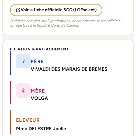
Voir la fiche officielle SCC (LOFselect)
Pédigrée complet sur 5 générations, descendance, tests officiels
enregistrés à la Société Centrale Canine.
FILIATION & RATTACHEMENT
♂
PÈRE
VIVALDI DES MARAIS DE BREMES
♀
MÈRE
VOLGA
ÉLEVEUR
Mme DELESTRE Joëlle