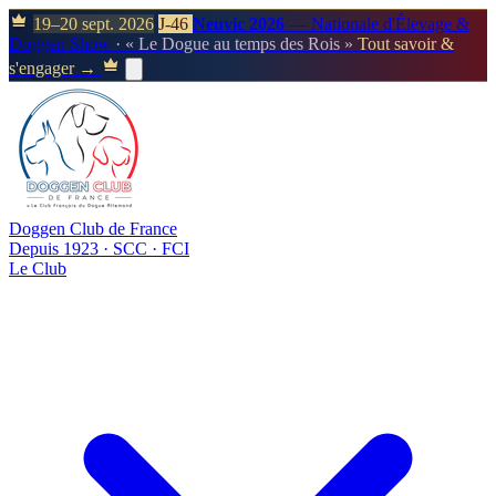
19–20 sept. 2026
J-46
Neuvic 2026
— Nationale d'Élevage &
Doggen Show
· « Le Dogue au temps des Rois »
Tout savoir &
s'engager →
Doggen Club de France
Depuis 1923 · SCC · FCI
Le Club