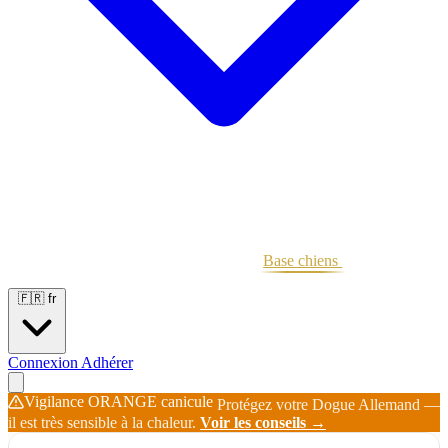
Portées
Étalons
Éleveurs
Base chiens
Boutique
🇫🇷
fr
Connexion
Adhérer
Vigilance ORANGE canicule
Protégez votre Dogue Allemand —
il est très sensible à la chaleur.
Voir les conseils →