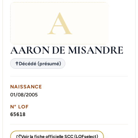
A
AARON DE MISANDRE
✝
Décédé (présumé)
NAISSANCE
01/08/2005
N° LOF
65618
Voir la fiche officielle SCC (LOFselect)