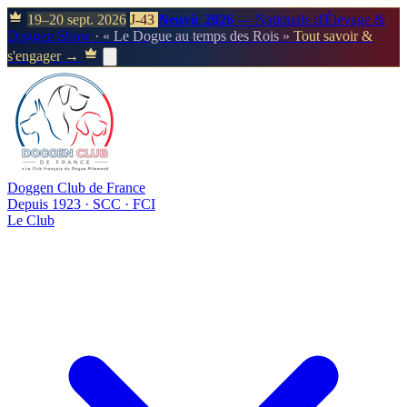
19–20 sept. 2026
J-43
Neuvic 2026
— Nationale d'Élevage &
Doggen Show
· « Le Dogue au temps des Rois »
Tout savoir &
s'engager →
Doggen Club de France
Depuis 1923 · SCC · FCI
Le Club