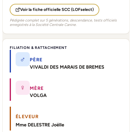
Voir la fiche officielle SCC (LOFselect)
Pédigrée complet sur 5 générations, descendance, tests officiels
enregistrés à la Société Centrale Canine.
FILIATION & RATTACHEMENT
♂
PÈRE
VIVALDI DES MARAIS DE BREMES
♀
MÈRE
VOLGA
ÉLEVEUR
Mme DELESTRE Joëlle