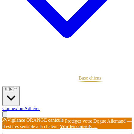
Portées
Étalons
Éleveurs
Base chiens
Boutique
🇫🇷
fr
Connexion
Adhérer
Vigilance ORANGE canicule
Protégez votre Dogue Allemand —
il est très sensible à la chaleur.
Voir les conseils →