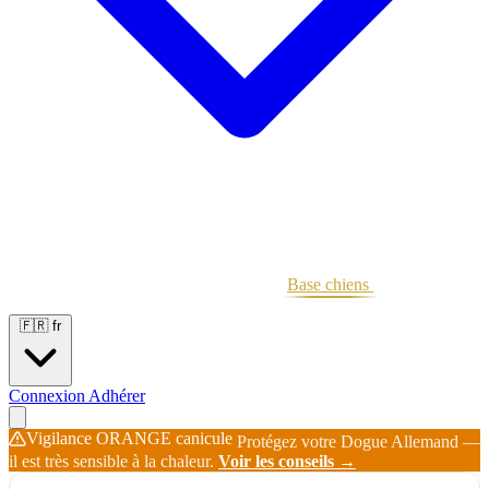
Portées
Étalons
Éleveurs
Base chiens
Boutique
🇫🇷
fr
Connexion
Adhérer
Vigilance ORANGE canicule
Protégez votre Dogue Allemand —
il est très sensible à la chaleur.
Voir les conseils →