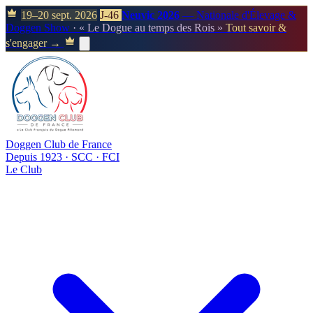
19–20 sept. 2026
J-46
Neuvic 2026
— Nationale d'Élevage &
Doggen Show
· « Le Dogue au temps des Rois »
Tout savoir &
s'engager →
Doggen Club de France
Depuis 1923 · SCC · FCI
Le Club