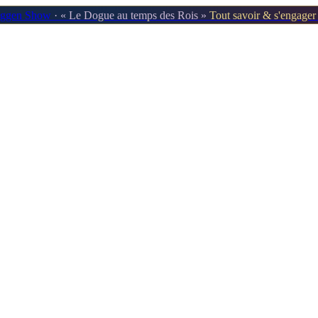
oggen Show
· « Le Dogue au temps des Rois »
Tout savoir & s'engage