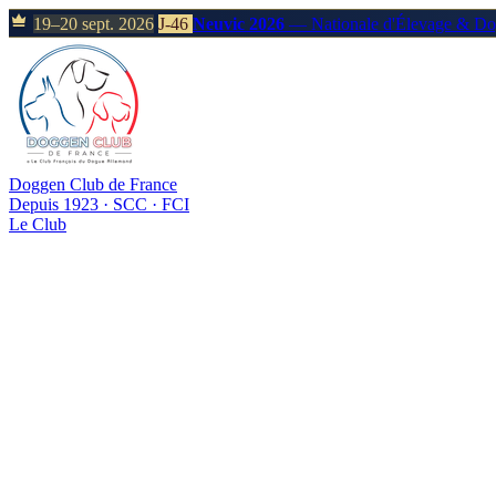
19–20 sept. 2026
J-46
Neuvic 2026
— Nationale d'Élevage & D
Doggen Club de France
Depuis 1923 · SCC · FCI
Le Club