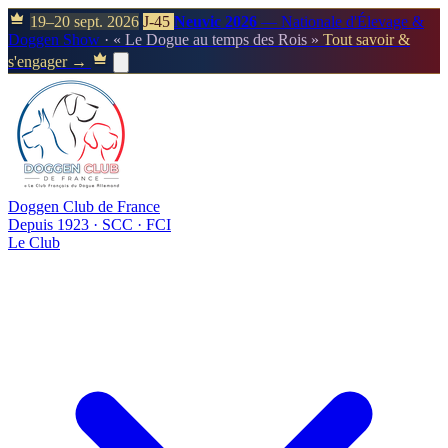
19–20 sept. 2026
J-45
Neuvic 2026
— Nationale d'Élevage &
Doggen Show
· « Le Dogue au temps des Rois »
Tout savoir &
s'engager →
Doggen Club de France
Depuis 1923 · SCC · FCI
Le Club