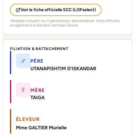
Voir la fiche officielle SCC (LOFselect)
Pédigrée complet sur 5 générations, descendance, tests officiels
enregistrés à la Société Centrale Canine.
FILIATION & RATTACHEMENT
♂
PÈRE
UTANAPISHTIM D'ISKANDAR
♀
MÈRE
TAIGA
ÉLEVEUR
Mme GALTIER Murielle