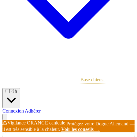
Portées
Étalons
Éleveurs
Base chiens
Boutique
🇫🇷
fr
Connexion
Adhérer
Vigilance ORANGE canicule
Protégez votre Dogue Allemand —
il est très sensible à la chaleur.
Voir les conseils →