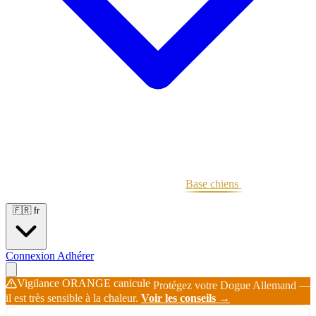
Portées
Étalons
Éleveurs
Base chiens
Boutique
🇫🇷
fr
Connexion
Adhérer
Vigilance ORANGE canicule
Protégez votre Dogue Allemand —
il est très sensible à la chaleur.
Voir les conseils →