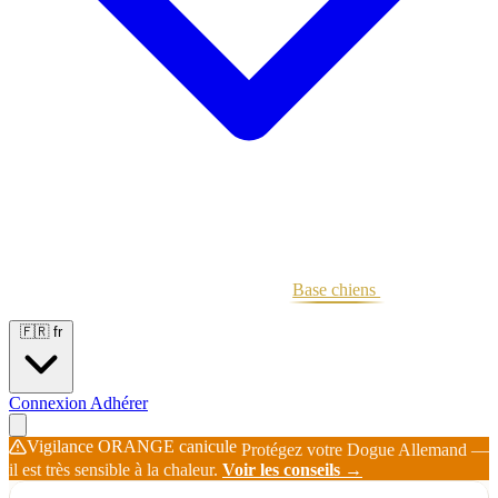
Portées
Étalons
Éleveurs
Base chiens
Boutique
🇫🇷
fr
Connexion
Adhérer
Vigilance ORANGE canicule
Protégez votre Dogue Allemand —
il est très sensible à la chaleur.
Voir les conseils →