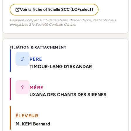
Voir la fiche officielle SCC (LOFselect)
Pédigrée complet sur 5 générations, descendance, tests officiels
enregistrés à la Société Centrale Canine.
FILIATION & RATTACHEMENT
♂
PÈRE
TIMOUR-LANG D'ISKANDAR
♀
MÈRE
UXANA DES CHANTS DES SIRENES
ÉLEVEUR
M. KEM Bernard