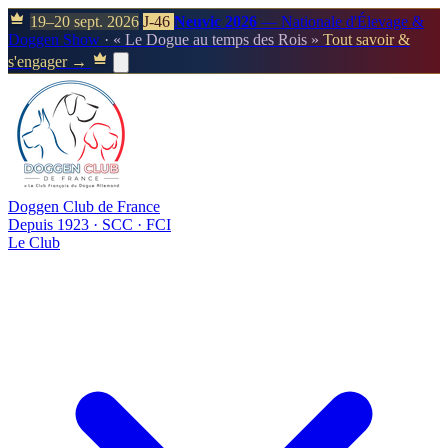
19–20 sept. 2026
J-46
Neuvic 2026
— Nationale d'Élevage &
Doggen Show
· « Le Dogue au temps des Rois »
Tout savoir &
s'engager →
Doggen Club de France
Depuis 1923 · SCC · FCI
Le Club