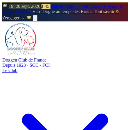
19–20 sept. 2026
J-45
Neuvic 2026
— Nationale d'Élevage &
Doggen Show
· « Le Dogue au temps des Rois »
Tout savoir &
s'engager →
Doggen Club de France
Depuis 1923 · SCC · FCI
Le Club