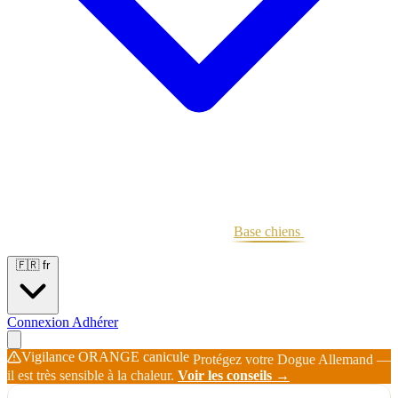
Portées
Étalons
Éleveurs
Base chiens
Boutique
🇫🇷
fr
Connexion
Adhérer
Vigilance ORANGE canicule
Protégez votre Dogue Allemand —
il est très sensible à la chaleur.
Voir les conseils →