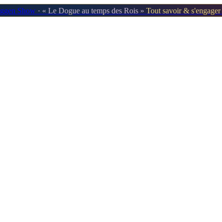
oggen Show
· « Le Dogue au temps des Rois »
Tout savoir & s'engage