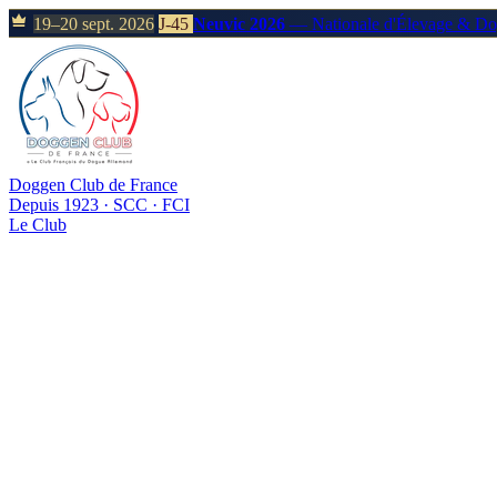
19–20 sept. 2026
J-45
Neuvic 2026
— Nationale d'Élevage & D
Doggen Club de France
Depuis 1923 · SCC · FCI
Le Club