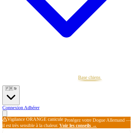
Portées
Étalons
Éleveurs
Base chiens
Boutique
🇫🇷
fr
Connexion
Adhérer
Vigilance ORANGE canicule
Protégez votre Dogue Allemand —
il est très sensible à la chaleur.
Voir les conseils →