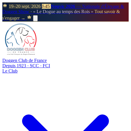
19–20 sept. 2026
J-45
Neuvic 2026
— Nationale d'Élevage &
Doggen Show
· « Le Dogue au temps des Rois »
Tout savoir &
s'engager →
Doggen Club de France
Depuis 1923 · SCC · FCI
Le Club