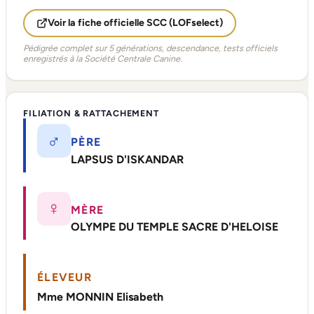
Voir la fiche officielle SCC (LOFselect)
Pédigrée complet sur 5 générations, descendance, tests officiels
enregistrés à la Société Centrale Canine.
FILIATION & RATTACHEMENT
♂
PÈRE
LAPSUS D'ISKANDAR
♀
MÈRE
OLYMPE DU TEMPLE SACRE D'HELOISE
ÉLEVEUR
Mme MONNIN Elisabeth