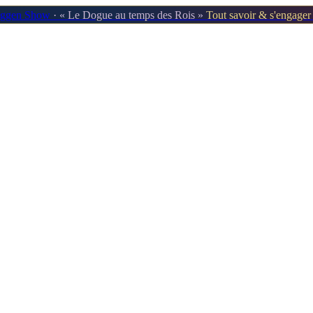
oggen Show
· « Le Dogue au temps des Rois »
Tout savoir & s'engage