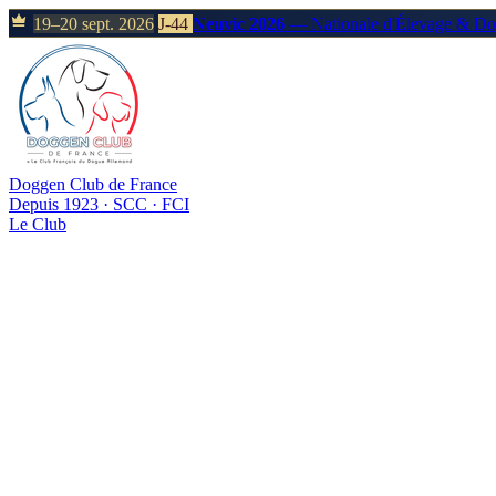
19–20 sept. 2026
J-44
Neuvic 2026
— Nationale d'Élevage & D
Doggen Club de France
Depuis 1923 · SCC · FCI
Le Club