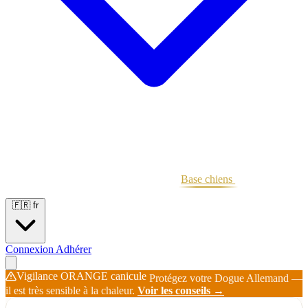
Portées
Étalons
Éleveurs
Base chiens
Boutique
🇫🇷
fr
Connexion
Adhérer
Vigilance ORANGE canicule
Protégez votre Dogue Allemand —
il est très sensible à la chaleur.
Voir les conseils →