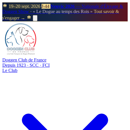
19–20 sept. 2026
J-44
Neuvic 2026
— Nationale d'Élevage &
Doggen Show
· « Le Dogue au temps des Rois »
Tout savoir &
s'engager →
Doggen Club de France
Depuis 1923 · SCC · FCI
Le Club