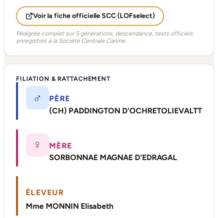
Voir la fiche officielle SCC (LOFselect)
Pédigrée complet sur 5 générations, descendance, tests officiels
enregistrés à la Société Centrale Canine.
FILIATION & RATTACHEMENT
♂
PÈRE
(CH) PADDINGTON D'OCHRETOLIEVALTT
♀
MÈRE
SORBONNAE MAGNAE D'EDRAGAL
ÉLEVEUR
Mme MONNIN Elisabeth