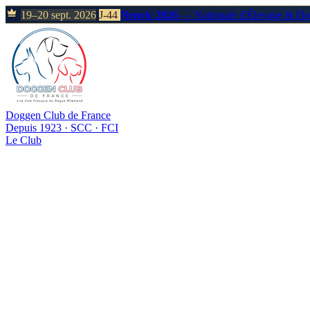
19–20 sept. 2026
J-44
Neuvic 2026
— Nationale d'Élevage & D
Doggen Club de France
Depuis 1923 · SCC · FCI
Le Club