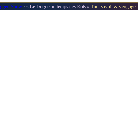
oggen Show
· « Le Dogue au temps des Rois »
Tout savoir & s'engage