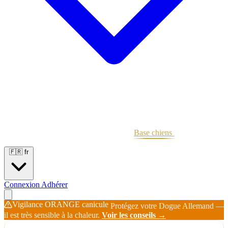
Portées
Étalons
Éleveurs
Base chiens
Boutique
🇫🇷
fr
Connexion
Adhérer
Vigilance ORANGE canicule
Protégez votre Dogue Allemand —
il est très sensible à la chaleur.
Voir les conseils →