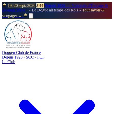
19–20 sept. 2026
J-44
Neuvic 2026
— Nationale d'Élevage &
Doggen Show
· « Le Dogue au temps des Rois »
Tout savoir &
s'engager →
Doggen Club de France
Depuis 1923 · SCC · FCI
Le Club