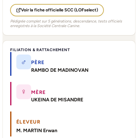
Voir la fiche officielle SCC (LOFselect)
Pédigrée complet sur 5 générations, descendance, tests officiels
enregistrés à la Société Centrale Canine.
FILIATION & RATTACHEMENT
♂
PÈRE
RAMBO DE MADINOVAN
♀
MÈRE
UKEINA DE MISANDRE
ÉLEVEUR
M. MARTIN Erwan