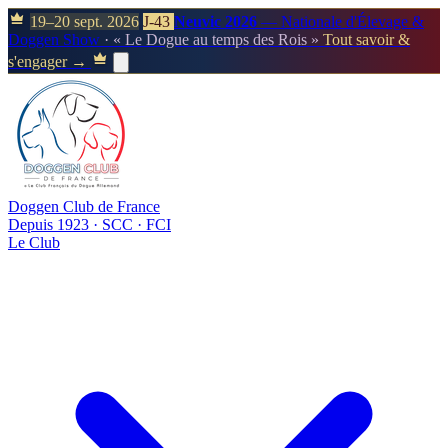
19–20 sept. 2026
J-43
Neuvic 2026
— Nationale d'Élevage &
Doggen Show
· « Le Dogue au temps des Rois »
Tout savoir &
s'engager →
Doggen Club de France
Depuis 1923 · SCC · FCI
Le Club