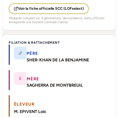
Voir la fiche officielle SCC (LOFselect)
Pédigrée complet sur 5 générations, descendance, tests officiels
enregistrés à la Société Centrale Canine.
FILIATION & RATTACHEMENT
♂
PÈRE
SHER-KHAN DE LA BENJAMINE
♀
MÈRE
SAGHERRA DE MONTBREUIL
ÉLEVEUR
M. EPIVENT Loïc