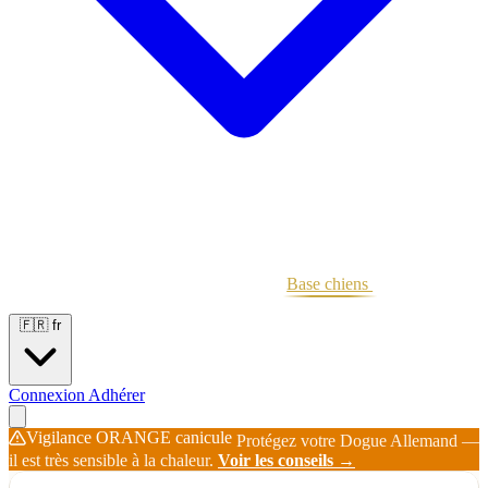
Portées
Étalons
Éleveurs
Base chiens
Boutique
🇫🇷
fr
Connexion
Adhérer
Vigilance ORANGE canicule
Protégez votre Dogue Allemand —
il est très sensible à la chaleur.
Voir les conseils →