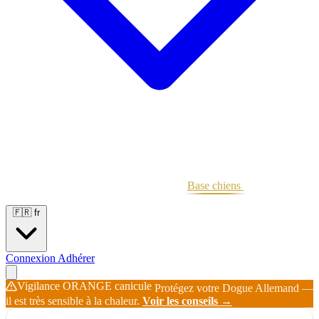
Portées
Étalons
Éleveurs
Base chiens
Boutique
🇫🇷
fr
Connexion
Adhérer
Vigilance ORANGE canicule
Protégez votre Dogue Allemand —
il est très sensible à la chaleur.
Voir les conseils →