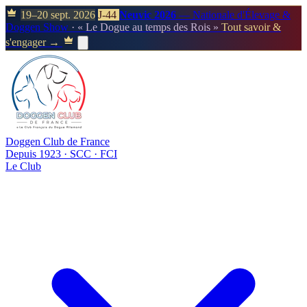
19–20 sept. 2026
J-44
Neuvic 2026
— Nationale d'Élevage &
Doggen Show
· « Le Dogue au temps des Rois »
Tout savoir &
s'engager →
Doggen Club de France
Depuis 1923 · SCC · FCI
Le Club