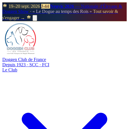
19–20 sept. 2026
J-44
Neuvic 2026
— Nationale d'Élevage &
Doggen Show
· « Le Dogue au temps des Rois »
Tout savoir &
s'engager →
Doggen Club de France
Depuis 1923 · SCC · FCI
Le Club