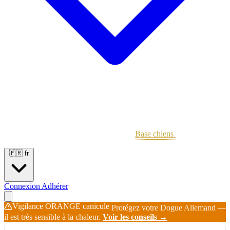
Portées
Étalons
Éleveurs
Base chiens
Boutique
🇫🇷
fr
Connexion
Adhérer
Vigilance ORANGE canicule
Protégez votre Dogue Allemand —
il est très sensible à la chaleur.
Voir les conseils →