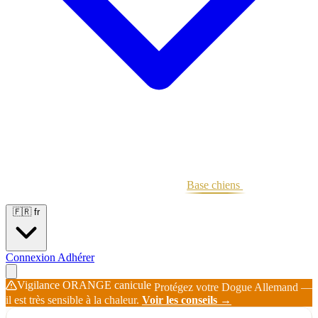
Portées
Étalons
Éleveurs
Base chiens
Boutique
🇫🇷
fr
Connexion
Adhérer
Vigilance ORANGE canicule
Protégez votre Dogue Allemand —
il est très sensible à la chaleur.
Voir les conseils →