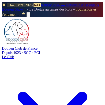
19–20 sept. 2026
J-43
Neuvic 2026
— Nationale d'Élevage &
Doggen Show
· « Le Dogue au temps des Rois »
Tout savoir &
s'engager →
Doggen Club de France
Depuis 1923 · SCC · FCI
Le Club