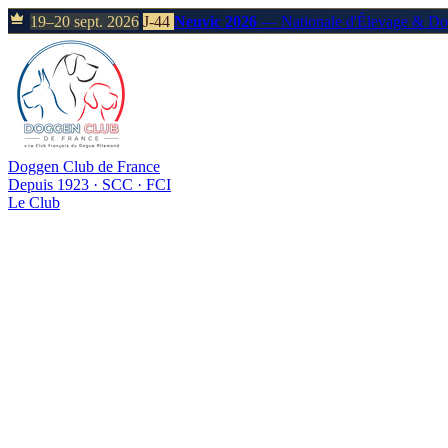
19–20 sept. 2026
J-44
Neuvic 2026
— Nationale d'Élevage & D
Doggen Club de France
Depuis 1923 · SCC · FCI
Le Club