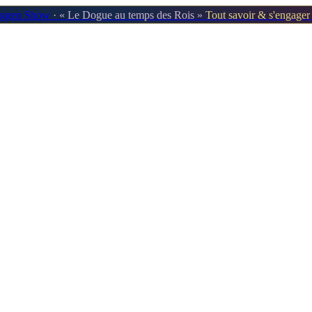
oggen Show
· « Le Dogue au temps des Rois »
Tout savoir & s'engage