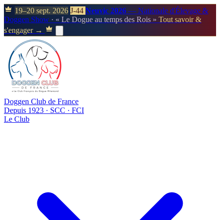
19–20 sept. 2026
J-44
Neuvic 2026
— Nationale d'Élevage &
Doggen Show
· « Le Dogue au temps des Rois »
Tout savoir &
s'engager →
Doggen Club de France
Depuis 1923 · SCC · FCI
Le Club