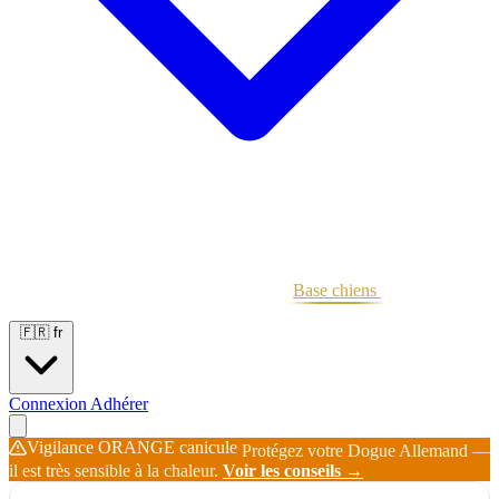
Portées
Étalons
Éleveurs
Base chiens
Boutique
🇫🇷
fr
Connexion
Adhérer
Vigilance ORANGE canicule
Protégez votre Dogue Allemand —
il est très sensible à la chaleur.
Voir les conseils →