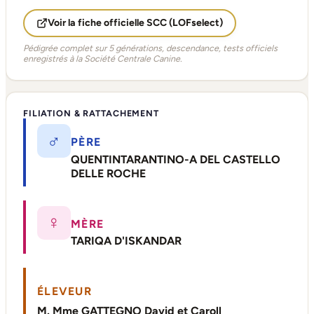
Voir la fiche officielle SCC (LOFselect)
Pédigrée complet sur 5 générations, descendance, tests officiels
enregistrés à la Société Centrale Canine.
FILIATION & RATTACHEMENT
♂
PÈRE
QUENTINTARANTINO-A DEL CASTELLO
DELLE ROCHE
♀
MÈRE
TARIQA D'ISKANDAR
ÉLEVEUR
M. Mme GATTEGNO David et Caroll