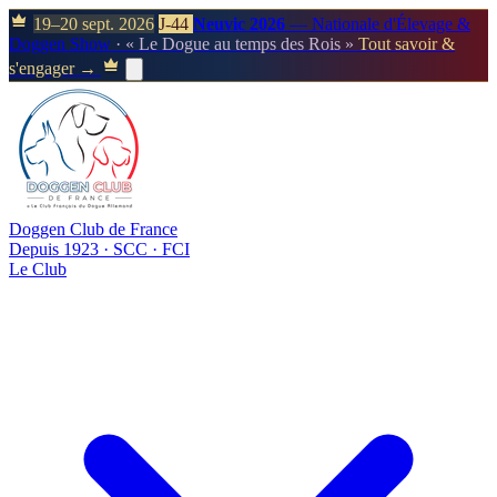
19–20 sept. 2026
J-44
Neuvic 2026
— Nationale d'Élevage &
Doggen Show
· « Le Dogue au temps des Rois »
Tout savoir &
s'engager →
Doggen Club de France
Depuis 1923 · SCC · FCI
Le Club