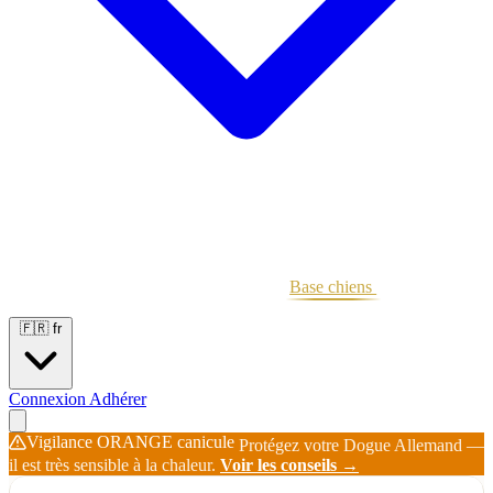
Portées
Étalons
Éleveurs
Base chiens
Boutique
🇫🇷
fr
Connexion
Adhérer
Vigilance ORANGE canicule
Protégez votre Dogue Allemand —
il est très sensible à la chaleur.
Voir les conseils →