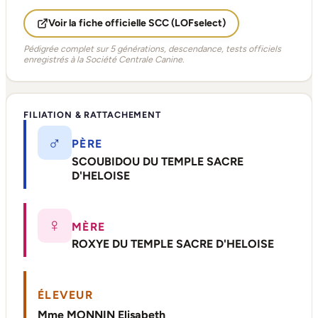
Voir la fiche officielle SCC (LOFselect)
Pédigrée complet sur 5 générations, descendance, tests officiels
enregistrés à la Société Centrale Canine.
FILIATION & RATTACHEMENT
♂
PÈRE
SCOUBIDOU DU TEMPLE SACRE
D'HELOISE
♀
MÈRE
ROXYE DU TEMPLE SACRE D'HELOISE
ÉLEVEUR
Mme MONNIN Elisabeth