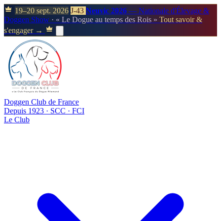
19–20 sept. 2026
J-43
Neuvic 2026
— Nationale d'Élevage &
Doggen Show
· « Le Dogue au temps des Rois »
Tout savoir &
s'engager →
Doggen Club de France
Depuis 1923 · SCC · FCI
Le Club