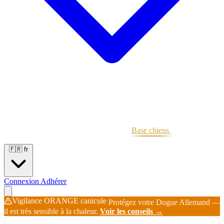
Portées
Étalons
Éleveurs
Base chiens
Boutique
🇫🇷
fr
Connexion
Adhérer
Vigilance ORANGE canicule
Protégez votre Dogue Allemand —
il est très sensible à la chaleur.
Voir les conseils →