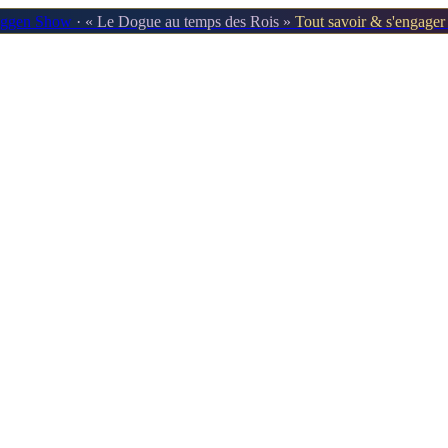
oggen Show
· « Le Dogue au temps des Rois »
Tout savoir & s'engage