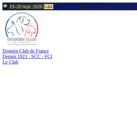
19–20 sept. 2026
J-44
Neuvic 2026
— Nationale d'Élevage & D
Doggen Club de France
Depuis 1923 · SCC · FCI
Le Club