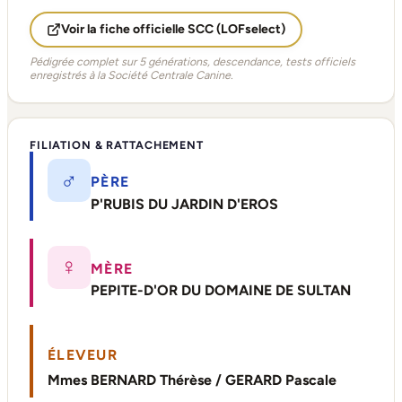
Voir la fiche officielle SCC (LOFselect)
Pédigrée complet sur 5 générations, descendance, tests officiels
enregistrés à la Société Centrale Canine.
FILIATION & RATTACHEMENT
♂
PÈRE
P'RUBIS DU JARDIN D'EROS
♀
MÈRE
PEPITE-D'OR DU DOMAINE DE SULTAN
ÉLEVEUR
Mmes BERNARD Thérèse / GERARD Pascale