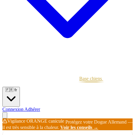
Portées
Étalons
Éleveurs
Base chiens
Boutique
🇫🇷
fr
Connexion
Adhérer
Vigilance ORANGE canicule
Protégez votre Dogue Allemand —
il est très sensible à la chaleur.
Voir les conseils →