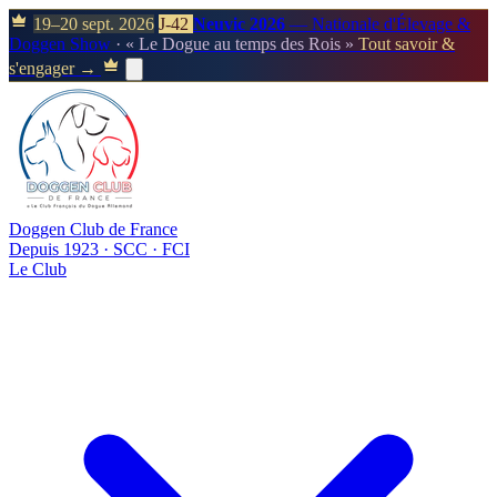
19–20 sept. 2026
J-42
Neuvic 2026
— Nationale d'Élevage &
Doggen Show
· « Le Dogue au temps des Rois »
Tout savoir &
s'engager →
Doggen Club de France
Depuis 1923 · SCC · FCI
Le Club