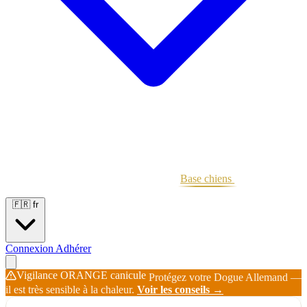
Portées
Étalons
Éleveurs
Base chiens
Boutique
🇫🇷
fr
Connexion
Adhérer
Vigilance ORANGE canicule
Protégez votre Dogue Allemand —
il est très sensible à la chaleur.
Voir les conseils →