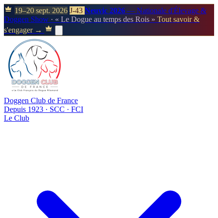
19–20 sept. 2026
J-43
Neuvic 2026
— Nationale d'Élevage &
Doggen Show
· « Le Dogue au temps des Rois »
Tout savoir &
s'engager →
Doggen Club de France
Depuis 1923 · SCC · FCI
Le Club