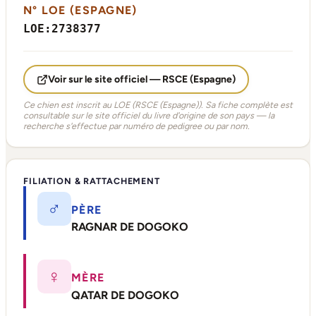
N° LOE (ESPAGNE)
LOE:2738377
Voir sur le site officiel — RSCE (Espagne)
Ce chien est inscrit au LOE (RSCE (Espagne)). Sa fiche complète est
consultable sur le site officiel du livre d'origine de son pays — la
recherche s'effectue par numéro de pedigree ou par nom.
FILIATION & RATTACHEMENT
♂
PÈRE
RAGNAR DE DOGOKO
♀
MÈRE
QATAR DE DOGOKO