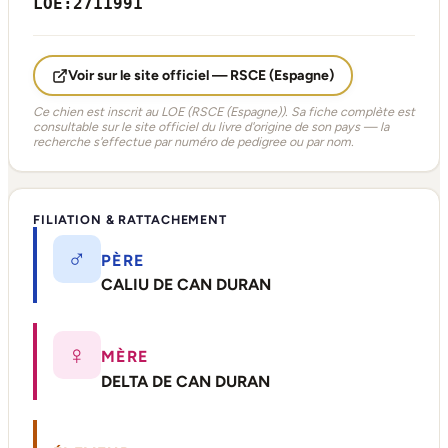
LOE:2711991
Voir sur le site officiel — RSCE (Espagne)
Ce chien est inscrit au LOE (RSCE (Espagne)). Sa fiche complète est
consultable sur le site officiel du livre d'origine de son pays — la
recherche s'effectue par numéro de pedigree ou par nom.
FILIATION & RATTACHEMENT
♂
PÈRE
CALIU DE CAN DURAN
♀
MÈRE
DELTA DE CAN DURAN