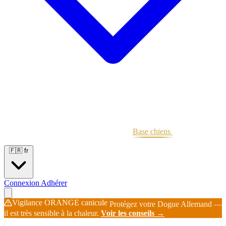
Portées
Étalons
Éleveurs
Base chiens
Boutique
🇫🇷
fr
Connexion
Adhérer
Vigilance ORANGE canicule
Protégez votre Dogue Allemand —
il est très sensible à la chaleur.
Voir les conseils →