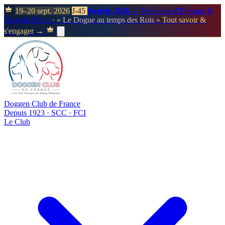
19–20 sept. 2026
J-45
Neuvic 2026
— Nationale d'Élevage &
Doggen Show
· « Le Dogue au temps des Rois »
Tout savoir &
s'engager →
Doggen Club de France
Depuis 1923 · SCC · FCI
Le Club