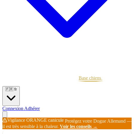
Portées
Étalons
Éleveurs
Base chiens
Boutique
🇫🇷
fr
Connexion
Adhérer
Vigilance ORANGE canicule
Protégez votre Dogue Allemand —
il est très sensible à la chaleur.
Voir les conseils →