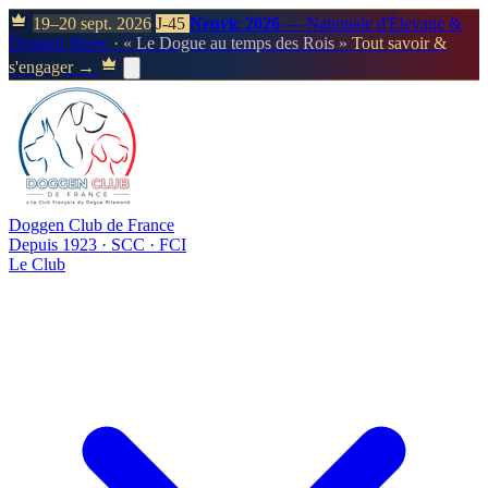
19–20 sept. 2026
J-45
Neuvic 2026
— Nationale d'Élevage &
Doggen Show
· « Le Dogue au temps des Rois »
Tout savoir &
s'engager →
Doggen Club de France
Depuis 1923 · SCC · FCI
Le Club