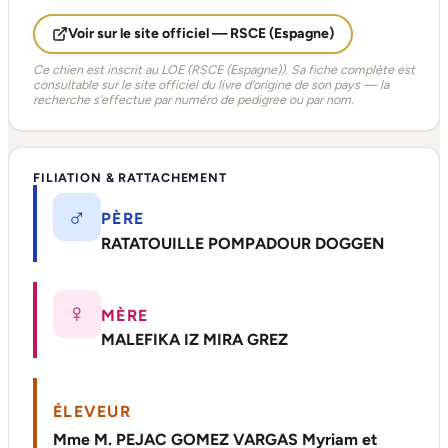
Voir sur le site officiel — RSCE (Espagne)
Ce chien est inscrit au LOE (RSCE (Espagne)). Sa fiche complète est
consultable sur le site officiel du livre d'origine de son pays — la
recherche s'effectue par numéro de pedigree ou par nom.
FILIATION & RATTACHEMENT
♂
PÈRE
RATATOUILLE POMPADOUR DOGGEN
♀
MÈRE
MALEFIKA IZ MIRA GREZ
ÉLEVEUR
Mme M. PEJAC GOMEZ VARGAS Myriam et