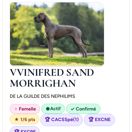
VVINIFRED SAND
MORRIGHAN
DE LA GUILDE DES NEPHILIMS
Actif
♀ Femelle
●
✓ Confirmé
★ 1/6 pts
🏆 CACSSpé(1)
🏆 EXCNE
🏆 EXCRE