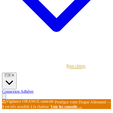
Portées
Étalons
Éleveurs
Base chiens
Boutique
🇫🇷
fr
Connexion
Adhérer
Vigilance ORANGE canicule
Protégez votre Dogue Allemand —
il est très sensible à la chaleur.
Voir les conseils →