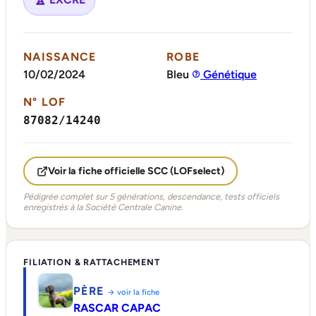
NAISSANCE
ROBE
10/02/2024
Bleu
Génétique
N° LOF
87082/14240
Voir la fiche officielle SCC (LOFselect)
Pédigrée complet sur 5 générations, descendance, tests officiels
enregistrés à la Société Centrale Canine.
FILIATION & RATTACHEMENT
PÈRE
→ voir la fiche
RASCAR CAPAC