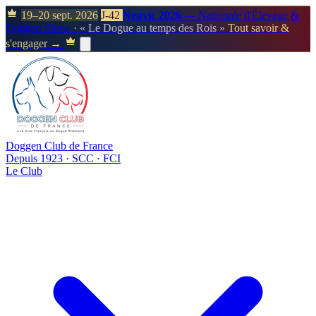
19–20 sept. 2026
J-42
Neuvic 2026
— Nationale d'Élevage &
Doggen Show
· « Le Dogue au temps des Rois »
Tout savoir &
s'engager →
Doggen Club de France
Depuis 1923 · SCC · FCI
Le Club