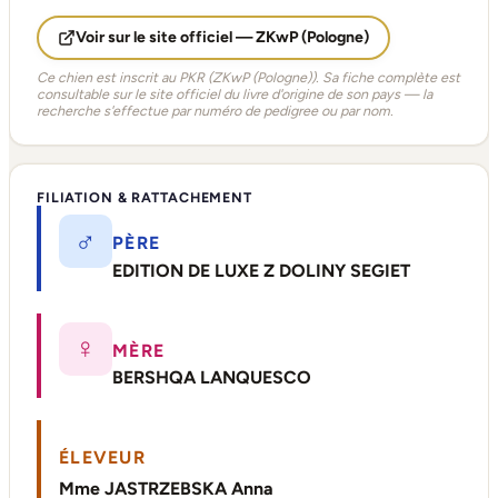
Voir sur le site officiel — ZKwP (Pologne)
Ce chien est inscrit au PKR (ZKwP (Pologne)). Sa fiche complète est
consultable sur le site officiel du livre d'origine de son pays — la
recherche s'effectue par numéro de pedigree ou par nom.
FILIATION & RATTACHEMENT
♂
PÈRE
EDITION DE LUXE Z DOLINY SEGIET
♀
MÈRE
BERSHQA LANQUESCO
ÉLEVEUR
Mme JASTRZEBSKA Anna