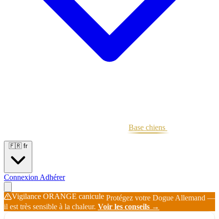
Portées
Étalons
Éleveurs
Base chiens
Boutique
🇫🇷
fr
Connexion
Adhérer
Vigilance ORANGE canicule
Protégez votre Dogue Allemand —
il est très sensible à la chaleur.
Voir les conseils →