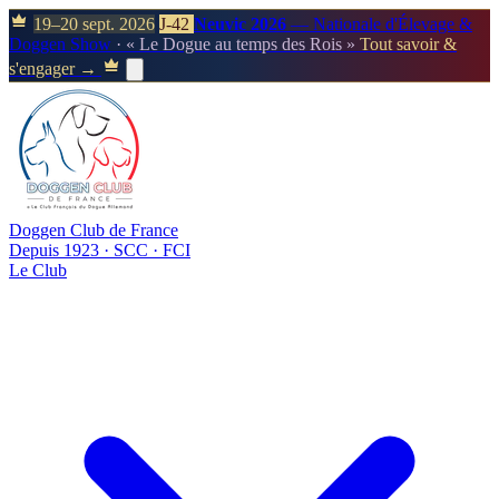
19–20 sept. 2026
J-42
Neuvic 2026
— Nationale d'Élevage &
Doggen Show
· « Le Dogue au temps des Rois »
Tout savoir &
s'engager →
Doggen Club de France
Depuis 1923 · SCC · FCI
Le Club