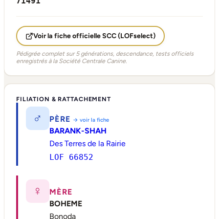
71491
Voir la fiche officielle SCC (LOFselect)
Pédigrée complet sur 5 générations, descendance, tests officiels
enregistrés à la Société Centrale Canine.
FILIATION & RATTACHEMENT
♂
PÈRE
→ voir la fiche
BARANK-SHAH
Des Terres de la Rairie
LOF 66852
♀
MÈRE
BOHEME
Bonoda