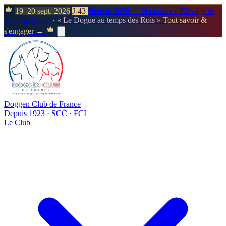
19–20 sept. 2026
J-43
Neuvic 2026
— Nationale d'Élevage &
Doggen Show
· « Le Dogue au temps des Rois »
Tout savoir &
s'engager →
Doggen Club de France
Depuis 1923 · SCC · FCI
Le Club