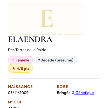
E
ELAENDRA
Des Terres de la Rairie
♀ Femelle
✝
Décédé (présumé)
★ 4/6 pts
NAISSANCE
ROBE
05/11/2009
Bringée
Génétique
N° LOF