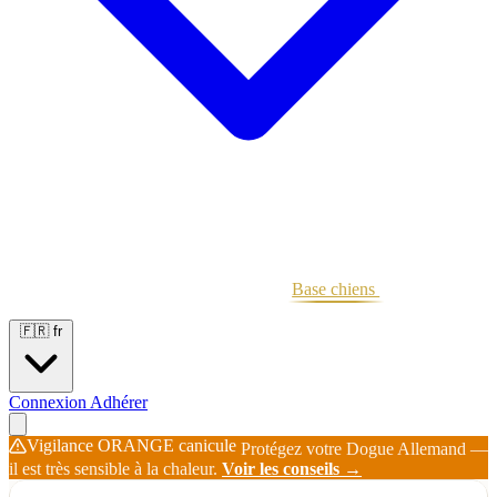
Portées
Étalons
Éleveurs
Base chiens
Boutique
🇫🇷
fr
Connexion
Adhérer
Vigilance ORANGE canicule
Protégez votre Dogue Allemand —
il est très sensible à la chaleur.
Voir les conseils →