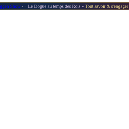
oggen Show
· « Le Dogue au temps des Rois »
Tout savoir & s'engage