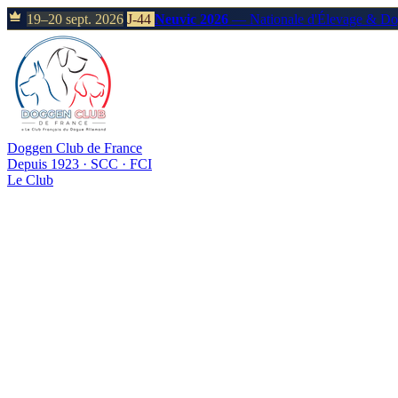
19–20 sept. 2026
J-44
Neuvic 2026
— Nationale d'Élevage & D
Doggen Club de France
Depuis 1923 · SCC · FCI
Le Club