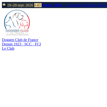
19–20 sept. 2026
J-43
Neuvic 2026
— Nationale d'Élevage & D
Doggen Club de France
Depuis 1923 · SCC · FCI
Le Club