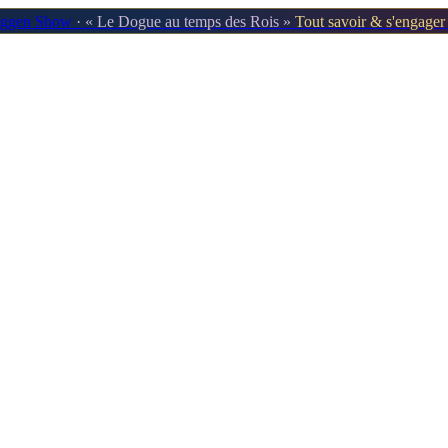
oggen Show
· « Le Dogue au temps des Rois »
Tout savoir & s'engage