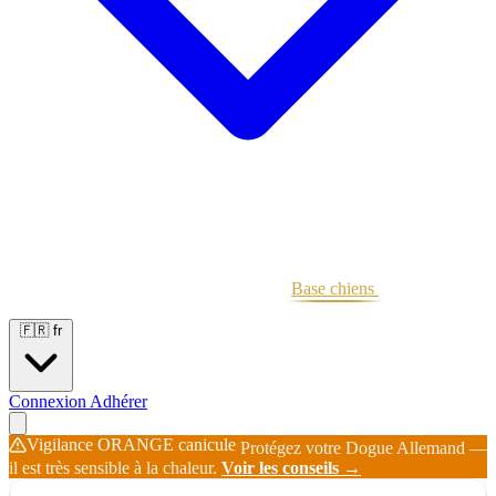
Portées
Étalons
Éleveurs
Base chiens
Boutique
🇫🇷
fr
Connexion
Adhérer
Vigilance ORANGE canicule
Protégez votre Dogue Allemand —
il est très sensible à la chaleur.
Voir les conseils →