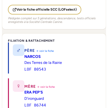
Voir la fiche officielle SCC (LOFselect)
Pédigrée complet sur 5 générations, descendance, tests officiels
enregistrés à la Société Centrale Canine.
FILIATION & RATTACHEMENT
♂
PÈRE
→ voir la fiche
NARCOS
Des Terres de la Rairie
LOF 80543
♀
MÈRE
→ voir la fiche
ERA PEP'S
D'ironguard
LOF 86744