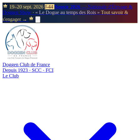
19–20 sept. 2026
J-44
Neuvic 2026
— Nationale d'Élevage &
Doggen Show
· « Le Dogue au temps des Rois »
Tout savoir &
s'engager →
Doggen Club de France
Depuis 1923 · SCC · FCI
Le Club