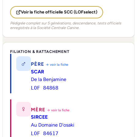
Voir la fiche officielle SCC (LOFselect)
Pédigrée complet sur 5 générations, descendance, tests officiels
enregistrés à la Société Centrale Canine.
FILIATION & RATTACHEMENT
♂
PÈRE
→ voir la fiche
SCAR
De la Benjamine
LOF 84868
♀
MÈRE
→ voir la fiche
SIRCEE
Au Domaine D'osaki
LOF 84617