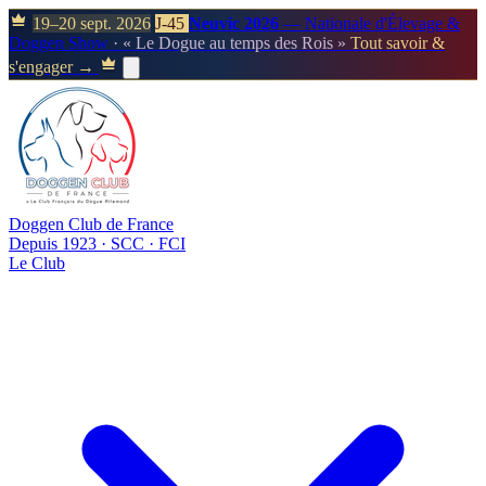
19–20 sept. 2026
J-45
Neuvic 2026
— Nationale d'Élevage &
Doggen Show
· « Le Dogue au temps des Rois »
Tout savoir &
s'engager →
Doggen Club de France
Depuis 1923 · SCC · FCI
Le Club