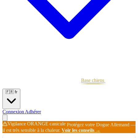
Portées
Étalons
Éleveurs
Base chiens
Boutique
🇫🇷
fr
Connexion
Adhérer
Vigilance ORANGE canicule
Protégez votre Dogue Allemand —
il est très sensible à la chaleur.
Voir les conseils →