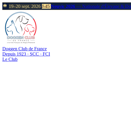
19–20 sept. 2026
J-45
Neuvic 2026
— Nationale d'Élevage & D
Doggen Club de France
Depuis 1923 · SCC · FCI
Le Club