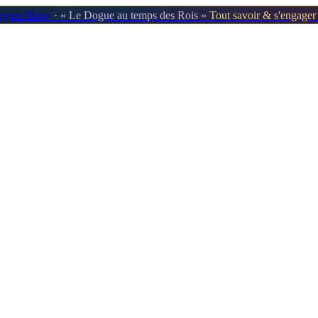
oggen Show
· « Le Dogue au temps des Rois »
Tout savoir & s'engage