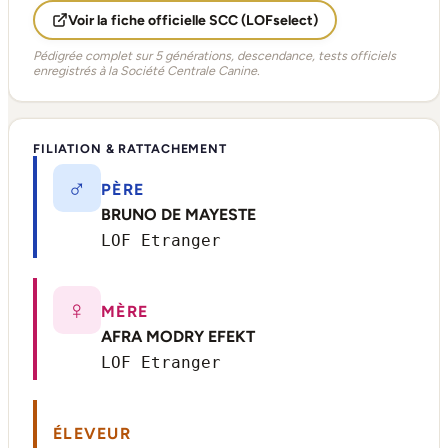
Voir la fiche officielle SCC (LOFselect)
Pédigrée complet sur 5 générations, descendance, tests officiels
enregistrés à la Société Centrale Canine.
FILIATION & RATTACHEMENT
♂
PÈRE
BRUNO DE MAYESTE
LOF Etranger
♀
MÈRE
AFRA MODRY EFEKT
LOF Etranger
ÉLEVEUR