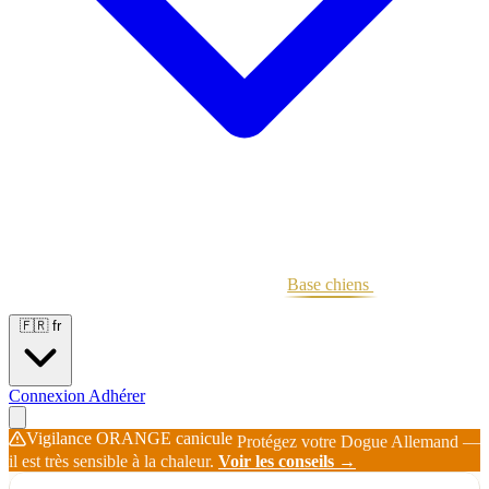
Portées
Étalons
Éleveurs
Base chiens
Boutique
🇫🇷
fr
Connexion
Adhérer
Vigilance ORANGE canicule
Protégez votre Dogue Allemand —
il est très sensible à la chaleur.
Voir les conseils →