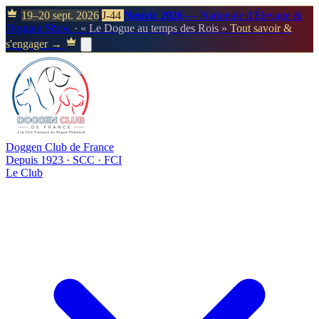
19–20 sept. 2026
J-44
Neuvic 2026
— Nationale d'Élevage &
Doggen Show
· « Le Dogue au temps des Rois »
Tout savoir &
s'engager →
Doggen Club de France
Depuis 1923 · SCC · FCI
Le Club