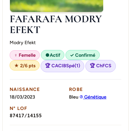
FAFARAFA MODRY
EFEKT
Modry Efekt
Actif
♀ Femelle
●
✓ Confirmé
★ 2/6 pts
🏆 CACIBSpé(1)
🏆 ChFCS
NAISSANCE
ROBE
18/03/2023
Bleu
Génétique
N° LOF
87417/14155