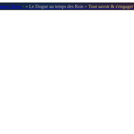
oggen Show
· « Le Dogue au temps des Rois »
Tout savoir & s'engage