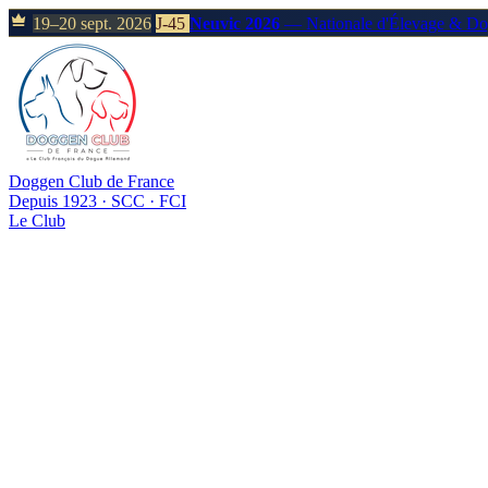
19–20 sept. 2026
J-45
Neuvic 2026
— Nationale d'Élevage & D
Doggen Club de France
Depuis 1923 · SCC · FCI
Le Club