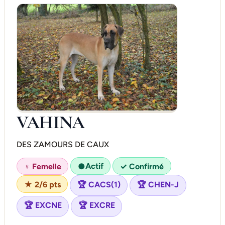
VAHINA
DES ZAMOURS DE CAUX
Actif
♀ Femelle
●
✓ Confirmé
★ 2/6 pts
🏆 CACS(1)
🏆 CHEN-J
🏆 EXCNE
🏆 EXCRE