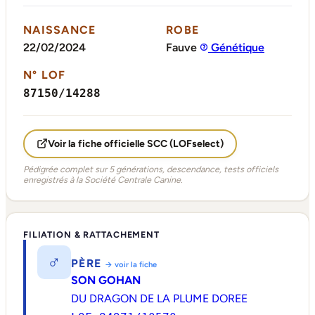
NAISSANCE
ROBE
22/02/2024
Fauve
Génétique
N° LOF
87150/14288
Voir la fiche officielle SCC (LOFselect)
Pédigrée complet sur 5 générations, descendance, tests officiels
enregistrés à la Société Centrale Canine.
FILIATION & RATTACHEMENT
♂
PÈRE
→ voir la fiche
SON GOHAN
DU DRAGON DE LA PLUME DOREE