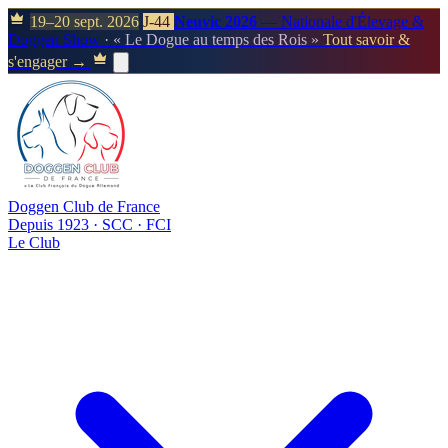
19–20 sept. 2026
J-44
Neuvic 2026
— Nationale d'Élevage &
Doggen Show
· « Le Dogue au temps des Rois »
Tout savoir &
s'engager →
Doggen Club de France
Depuis 1923 · SCC · FCI
Le Club