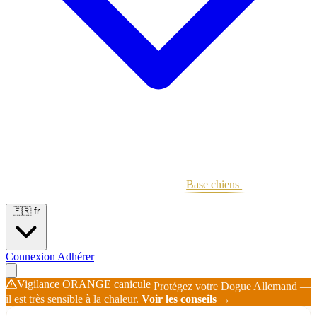
Portées
Étalons
Éleveurs
Base chiens
Boutique
🇫🇷
fr
Connexion
Adhérer
Vigilance ORANGE canicule
Protégez votre Dogue Allemand —
il est très sensible à la chaleur.
Voir les conseils →