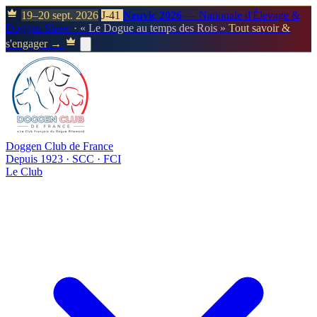
19–20 sept. 2026
J-41
Neuvic 2026
— Nationale d'Élevage &
Doggen Show
· « Le Dogue au temps des Rois »
Tout savoir &
s'engager →
Doggen Club de France
Depuis 1923 · SCC · FCI
Le Club