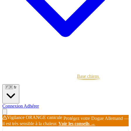
Portées
Étalons
Éleveurs
Base chiens
Boutique
🇫🇷
fr
Connexion
Adhérer
Vigilance ORANGE canicule
Protégez votre Dogue Allemand —
il est très sensible à la chaleur.
Voir les conseils →