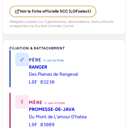
Voir la fiche officielle SCC (LOFselect)
Pédigrée complet sur 5 générations, descendance, tests officiels
enregistrés à la Société Centrale Canine.
FILIATION & RATTACHEMENT
♂
PÈRE
→ voir la fiche
RANGER
Des Plaines de Rangeval
LOF 83230
♀
MÈRE
→ voir la fiche
PROMESSE-DE-JAVA
Du Mont de L'amour D'hatea
LOF 83089