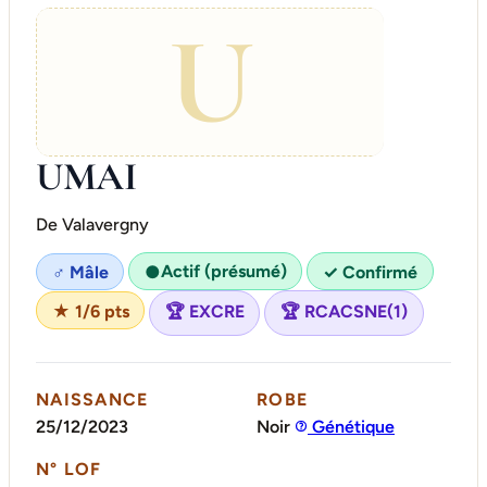
U
UMAI
De Valavergny
Actif (présumé)
♂ Mâle
●
✓ Confirmé
★ 1/6 pts
🏆 EXCRE
🏆 RCACSNE(1)
NAISSANCE
ROBE
25/12/2023
Noir
Génétique
N° LOF