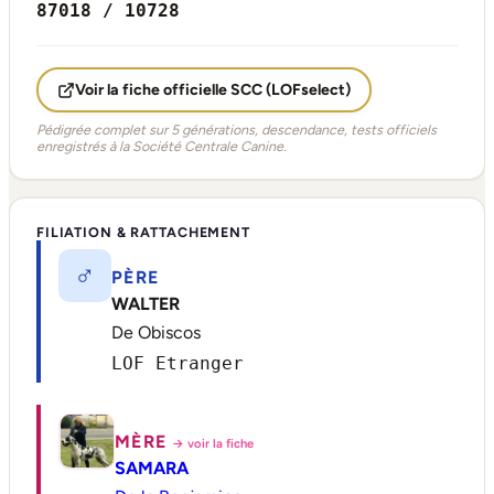
87018 / 10728
Voir la fiche officielle SCC (LOFselect)
Pédigrée complet sur 5 générations, descendance, tests officiels
enregistrés à la Société Centrale Canine.
FILIATION & RATTACHEMENT
♂
PÈRE
WALTER
De Obiscos
LOF Etranger
MÈRE
→ voir la fiche
SAMARA