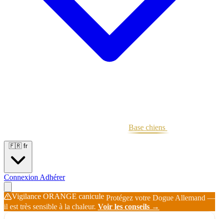
Portées
Étalons
Éleveurs
Base chiens
Boutique
🇫🇷
fr
Connexion
Adhérer
Vigilance ORANGE canicule
Protégez votre Dogue Allemand —
il est très sensible à la chaleur.
Voir les conseils →