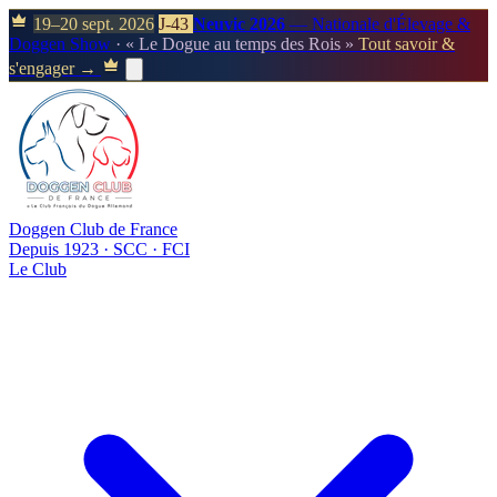
19–20 sept. 2026
J-43
Neuvic 2026
— Nationale d'Élevage &
Doggen Show
· « Le Dogue au temps des Rois »
Tout savoir &
s'engager →
Doggen Club de France
Depuis 1923 · SCC · FCI
Le Club