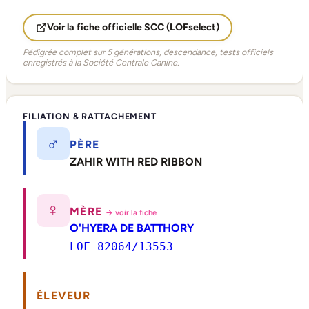
Voir la fiche officielle SCC (LOFselect)
Pédigrée complet sur 5 générations, descendance, tests officiels
enregistrés à la Société Centrale Canine.
FILIATION & RATTACHEMENT
♂
PÈRE
ZAHIR WITH RED RIBBON
♀
MÈRE
→ voir la fiche
O'HYERA DE BATTHORY
LOF 82064/13553
ÉLEVEUR