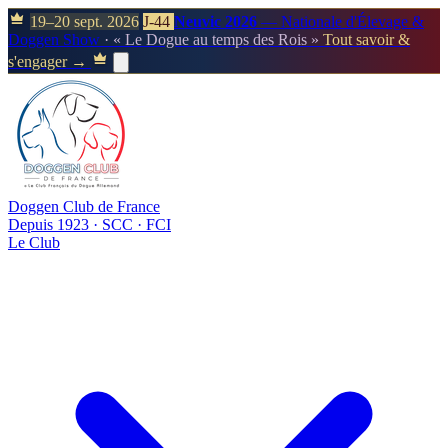
19–20 sept. 2026
J-44
Neuvic 2026
— Nationale d'Élevage &
Doggen Show
· « Le Dogue au temps des Rois »
Tout savoir &
s'engager →
Doggen Club de France
Depuis 1923 · SCC · FCI
Le Club