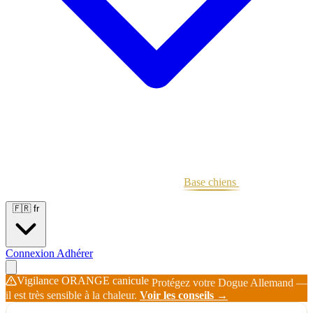
Portées
Étalons
Éleveurs
Base chiens
Boutique
🇫🇷
fr
Connexion
Adhérer
Vigilance ORANGE canicule
Protégez votre Dogue Allemand —
il est très sensible à la chaleur.
Voir les conseils →