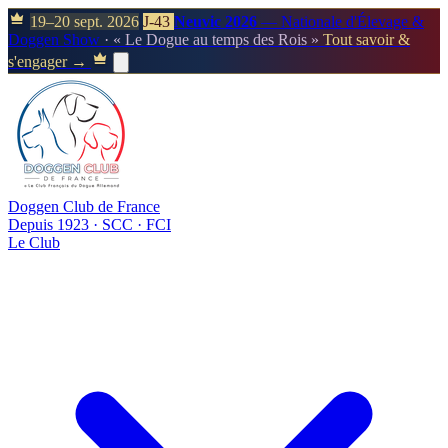
19–20 sept. 2026
J-43
Neuvic 2026
— Nationale d'Élevage &
Doggen Show
· « Le Dogue au temps des Rois »
Tout savoir &
s'engager →
Doggen Club de France
Depuis 1923 · SCC · FCI
Le Club