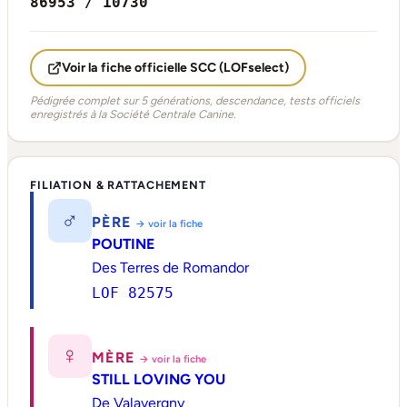
86953 / 10730
Voir la fiche officielle SCC (LOFselect)
Pédigrée complet sur 5 générations, descendance, tests officiels
enregistrés à la Société Centrale Canine.
FILIATION & RATTACHEMENT
♂
PÈRE
→ voir la fiche
POUTINE
Des Terres de Romandor
LOF 82575
♀
MÈRE
→ voir la fiche
STILL LOVING YOU
De Valavergny