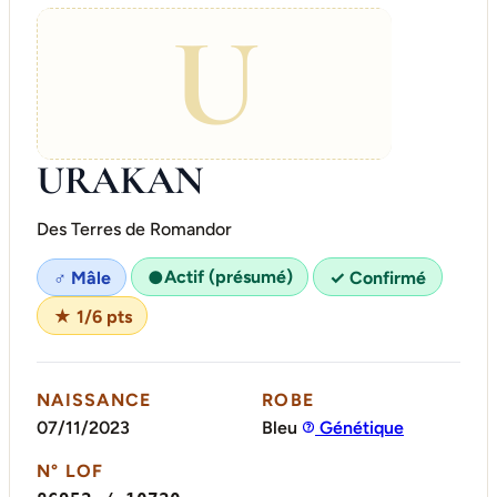
U
URAKAN
Des Terres de Romandor
Actif (présumé)
♂ Mâle
●
✓ Confirmé
★ 1/6 pts
NAISSANCE
ROBE
07/11/2023
Bleu
Génétique
N° LOF