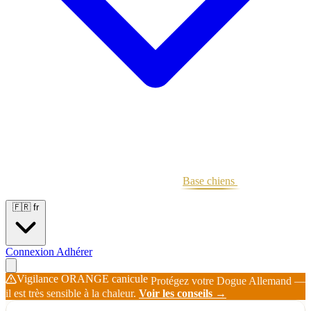
Portées
Étalons
Éleveurs
Base chiens
Boutique
🇫🇷
fr
Connexion
Adhérer
Vigilance ORANGE canicule
Protégez votre Dogue Allemand —
il est très sensible à la chaleur.
Voir les conseils →